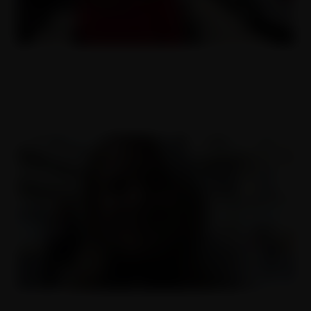
Prsatá panička Karolína
10.08.2017