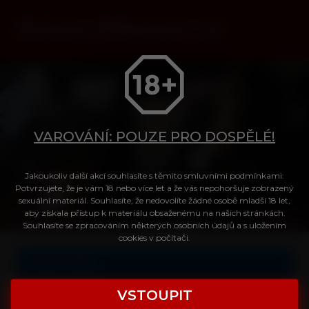
VAROVÁNÍ: POUZE PRO DOSPĚLÉ!
Jakoukoliv další akcí souhlasíte s těmito smluvními podmínkami:
Tvůj přístup do videa
Potvrzujete, že je vám 18 nebo více let a že vás nepohoršuje zobrazený
sexuální materiál. Souhlasíte, že nedovolíte žádné osobě mladší 18 let,
aby získala přístup k materiálu obsaženému na našich stránkách.
Souhlasíte se zpracováním některých osobních údajů a s uložením
Login
cookies v počítači.
Celé video
Heslo
VSTOUPIT