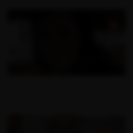
Sex v limuzíně
14.02.2008