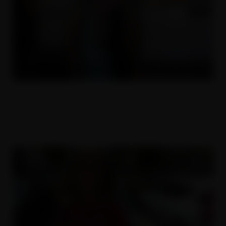
Blonďatá princezna
26.11.2016