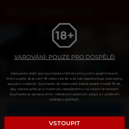
VAROVÁNÍ: POUZE PRO DOSPĚLÉ!
Jakoukoliv další akcí souhlasíte s těmito smluvními podmínkami:
Tvůj přístup do videa
Potvrzujete, že je vám 18 nebo více let a že vás nepohoršuje zobrazený
sexuální materiál. Souhlasíte, že nedovolíte žádné osobě mladší 18 let,
aby získala přístup k materiálu obsaženému na našich stránkách.
Souhlasíte se zpracováním některých osobních údajů a s uložením
Login
cookies v počítači.
Celé video
Heslo
VSTOUPIT