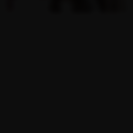
Rychlovka v rychlíku s nevěrnou
kráskou
17.07.2023
Copyright © 2017 - 2026. Všechna práva vyhrazena. SIMPLY DIGITAL s.r.o.
(DBA
SIMPLYDIGITALBILL.com
), Sokolovská 428/130, 186 00, Praha 8 -
Karlín, Česká republika.
Veškeré chování všech lidských subjektů v tomto pornografickém filmu
je pouze uměleckým ztvárněním v podání herců. Příběh je fikcí a
jakákoli podobnost se skutečnými osobami nebo událostmi je čistě
náhodná.
Podmínky služby a zásady ochrany osobních údajů
Požadavky na