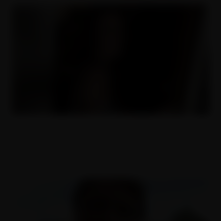
Nejhezčí servírka v Praze
13.08.2016