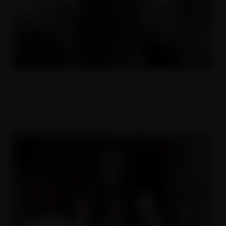
Zralá učitelka Jana
21.05.2009