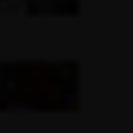
Rodinná mrdací
konstelace
12.02.2021
Teenka z diskotéky
10.12.2009