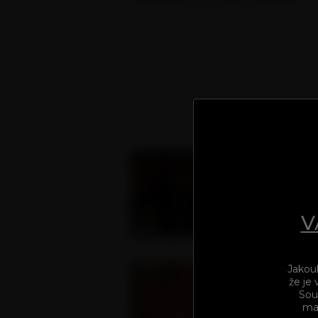
Chtěl jsem vám ukázat něco ze svého
jsem jich dost, protože ten bar, kam j
leccos ukázat. Takže uvidíte přehlídk
předsudky. Dokonce už držela moje pér
při příchodu, nešla totiž přehlédnout. 
Stálo mě to balík, ale nakonec jsem j
se jí to líbilo. Byl jsem tak nadržený, 
natočenou kazetou. Raději se na to hn
V
Jakouk
že je
Sou
mat