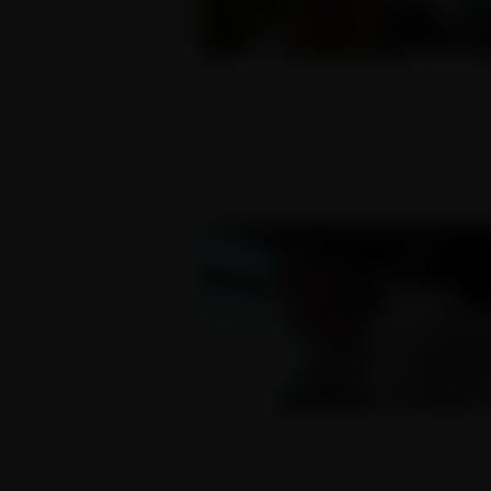
Hodně mladá a hodně
naivní
20.09.2010
Luxusní MILFka naprcaná
v linkovém autobusu