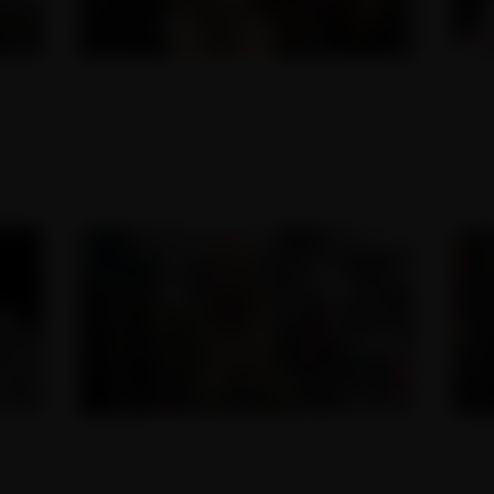
Food porno orgie v 7.
měsíci těhotenství!
15.10.2021
Čistokrevný anální masakr
24.03.2018