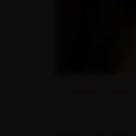
Přehraj / stáhni
Nádherná barmanka