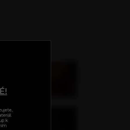
ustý balíček bankovek. Potřeboval
 pár panácích dobrého pití, ochotny
etka velmi silně bojovala s
ot. Krásné barmanky jsem si všimnul už
toupnul, tak jsem vyrazil do útoku.
ýna mrdala parádně a zcela bezpochyby
k moc zajímat o to, co budu dělat s tou
É!
zujete,
eriál.
up k
áním